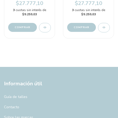
$27.777,10
$27.777,10
3
cuotas sin interés de
3
cuotas sin interés de
$9.259,03
$9.259,03
COMPRAR
COMPRAR
Información útil
Guía de talles
Contacto
Sobre las marcas