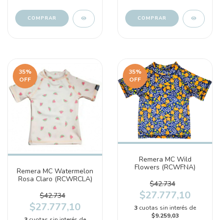
COMPRAR
COMPRAR
35
%
35
%
OFF
OFF
Remera MC Wild
Flowers (RCWFNA)
Remera MC Watermelon
Rosa Claro (RCWRCLA)
$42.734
$27.777,10
$42.734
$27.777,10
3
cuotas sin interés de
$9.259,03
3
cuotas sin interés de