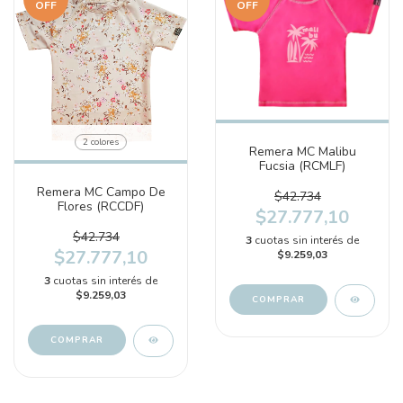
OFF
OFF
2 colores
Remera MC Malibu
Fucsia (RCMLF)
Remera MC Campo De
$42.734
Flores (RCCDF)
$27.777,10
$42.734
3
cuotas sin interés de
$27.777,10
$9.259,03
3
cuotas sin interés de
$9.259,03
COMPRAR
COMPRAR