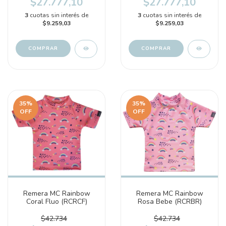
$27.777,10
$27.777,10
3
cuotas sin interés de
3
cuotas sin interés de
$9.259,03
$9.259,03
COMPRAR
COMPRAR
35
%
35
%
OFF
OFF
Remera MC Rainbow
Remera MC Rainbow
Coral Fluo (RCRCF)
Rosa Bebe (RCRBR)
$42.734
$42.734