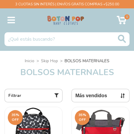
3 CUOTAS SIN INTERÉS | ENVÍOS GRATIS COMPRAS +$250.00
0
Inicio
>
Skip Hop
>
BOLSOS MATERNALES
BOLSOS MATERNALES
Filtrar
35
%
35
%
OFF
OFF